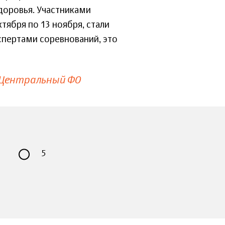
доровья. Участниками
тября по 13 ноября, стали
спертами соревнований, это
Центральный ФО
5