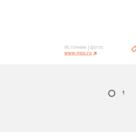
Источник | фото
www.mos.ru
1