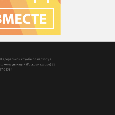
 Федеральной службе по надзору в
ых коммуникаций (Роскомнадзоре) 28
77-52384