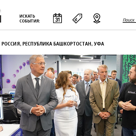
Jump to navigation
ИСКАТЬ
Поиск
СОБЫТИЯ:
Ф
о
р
 РОССИЯ, РЕСПУБЛИКА БАШКОРТОСТАН, УФА
м
а
п
о
и
с
к
а