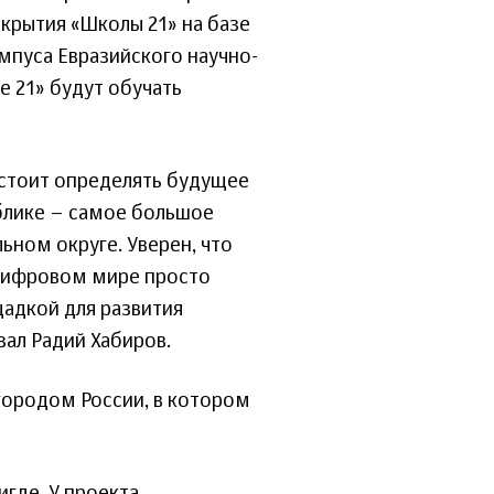
ткрытия «Школы 21» на базе
мпуса Евразийского научно-
е 21» будут обучать
стоит определять будущее
блике – самое большое
ном округе. Уверен, что
 цифровом мире просто
щадкой для развития
зал Радий Хабиров.
городом России, в котором