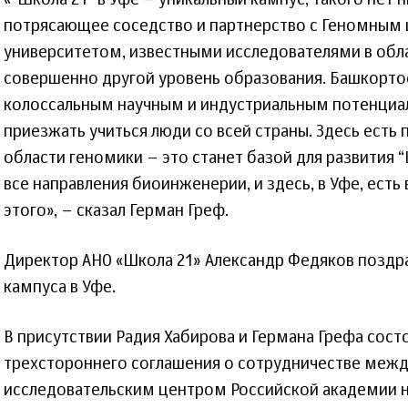
«“Школа 21” в Уфе – уникальный кампус, такого нет н
потрясающее соседство и партнерство с Геномным 
университетом, известными исследователями в обла
совершенно другой уровень образования. Башкортос
колоссальным научным и индустриальным потенциал
приезжать учиться люди со всей страны. Здесь есть
области геномики – это станет базой для развития “
все направления биоинженерии, и здесь, в Уфе, ест
этого», – сказал Герман Греф.
Директор АНО «Школа 21» Александр Федяков поздр
кампуса в Уфе.
В присутствии Радия Хабирова и Германа Грефа сос
трехстороннего соглашения о сотрудничестве ме
исследовательским центром Российской академии на