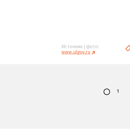
Источник | фото
www.ulgov.ru
1