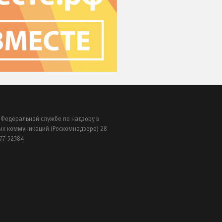
 Федеральной службе по надзору в
ых коммуникаций (Роскомнадзоре) 28
77-52384