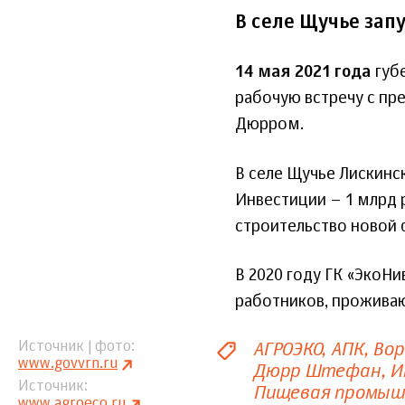
В селе Щучье зап
14 мая 2021 года
губ
рабочую встречу с п
Дюрром.
В селе Щучье Лискинс
Инвестиции – 1 млрд 
строительство новой 
В 2020 году ГК «ЭкоНи
работников, проживаю
АГРОЭКО
АПК
Вор
Источник | фото
www.govvrn.ru
Дюрр Штефан
И
Источник
Пищевая промыш
www.agroeco.ru