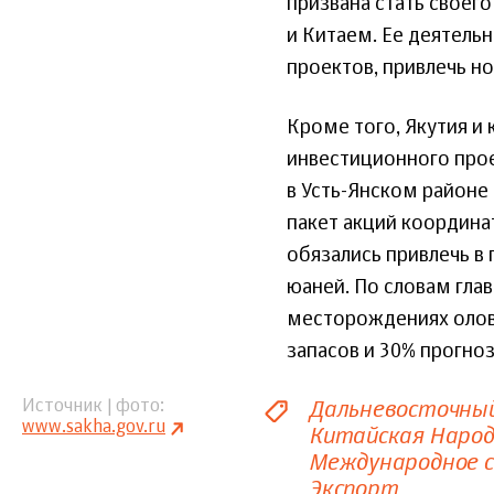
призвана стать свое
и Китаем. Ее деятель
проектов, привлечь но
Кроме того, Якутия и
инвестиционного прое
в Усть-Янском районе
пакет акций координа
обязались привлечь в 
юаней. По словам глав
месторождениях олов
запасов и 30% прогно
Дальневосточны
Источник | фото
www.sakha.gov.ru
Китайская Народ
Международное 
Экспорт