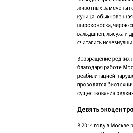
животных замечены гор
куница, обыкновенная
широконоска, чирок-св
вальдшнеп, лысуха и д
считались исчезнувшим
Возвращение редких 
благодаря работе Мос
реабилитацией наруше
проводятся биотехнич
существования редких
Девять экоцентр
В 2014 году в Москве 