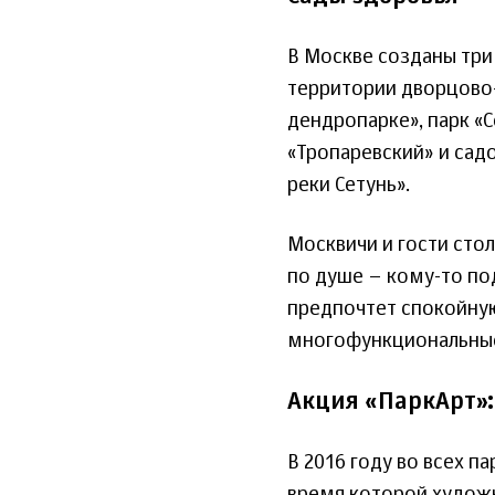
В Москве созданы три 
территории дворцово
дендропарке», парк «
«Тропаревский» и cад
реки Сетунь».
Москвичи и гости сто
по душе – кому-то по
предпочтет спокойную
многофункциональные 
Акция «ПаркАрт»:
В 2016 году во всех п
время которой художн