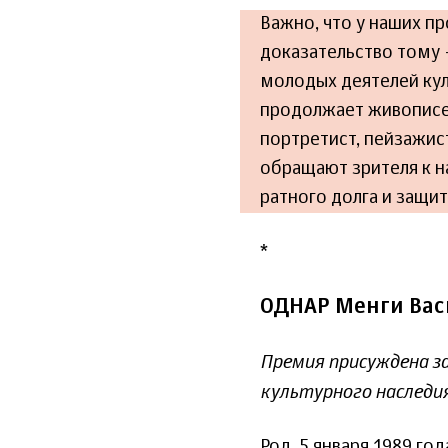
Важно, что у наших п
доказательство тому 
молодых деятелей ку
продолжает живописе
портретист, пейзажис
обращают зрителя к н
ратного долга и защит
*
ОДНАР Менги Вас
Премия присуждена за
культурного наследи
Род. 5 января 1989 го