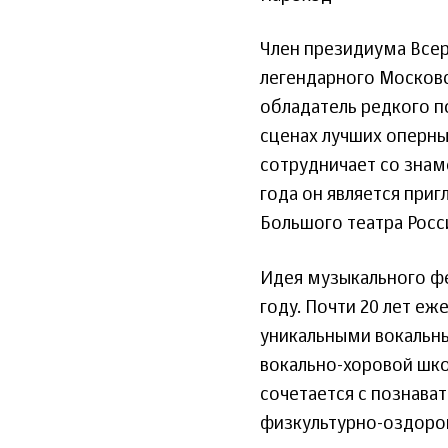
Член президиума Всер
легендарного Московс
обладатель редкого по
сценах лучших оперны
сотрудничает со зна
года он является при
Большого театра Росс
Идея музыкального фе
году. Почти 20 лет еж
уникальными вокальны
вокально-хоровой шко
сочетается с познава
физкультурно-оздоро