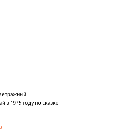
ометражный
й в 1975 году по сказке
и