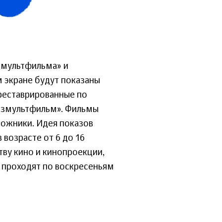
змультфильма» и
м экране будут показаны
треставрированные по
юзмультфильм». Фильмы
дожники. Идея показов
 возрасте от 6 до 16
тву кино и кинопроекции,
ы проходят по воскресеньям