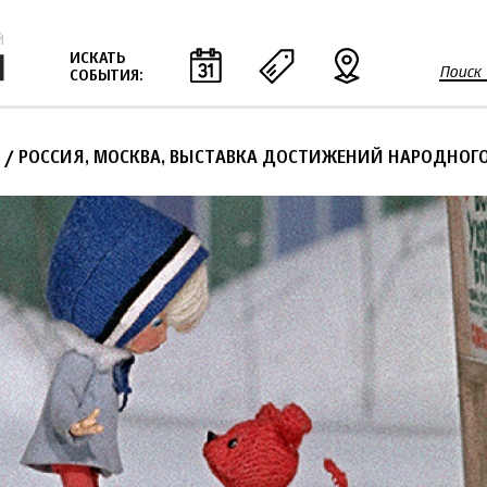
Jump to navigation
ИСКАТЬ
Поиск
СОБЫТИЯ:
Ф
о
р
/ РОССИЯ, МОСКВА, ВЫСТАВКА ДОСТИЖЕНИЙ НАРОДНОГ
м
а
п
о
и
с
к
а