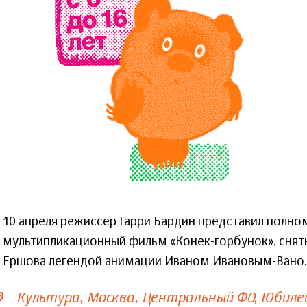
7_aprelya_2016-
mkrf.ru_5.png
10 апреля режиссер Гарри Бардин представил полн
мультипликационный фильм «Конек-горбунок», сняты
Ершова легендой анимации Иваном Ивановым-Вано.
Культура
Москва
Центральный ФО
Юбиле