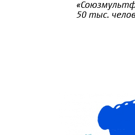
«Союзмультф
50 тыс. чело
7_aprelya_2016-
mkrf.ru_1.jpg