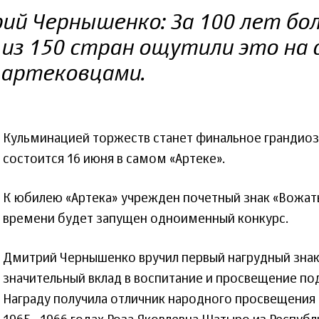
й Чернышенко: За 100 лет бол
из 150 стран ощутили это на с
 артековцами.
Кульминацией торжеств станет финальное грандио
состоится 16 июня в самом «Артеке».
К юбилею «Артека» учрежден почетный знак «Вожаты
времени будет запущен одноименный конкурс.
Дмитрий Чернышенко вручил первый нагрудный знак
значительный вклад в воспитание и просвещение п
Награду получила отличник народного просвещения Р