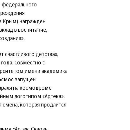
в федерального
чреждения
а Крым) награжден
вклад в воспитание,
создания».
т счастливого детства»,
 года. Совместно с
ерситетом имени академика
космос запущен
враля на космодроме
ейным логотипом «Артека».
я смена, которая продлится
льма «Артек. Сквозь