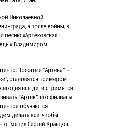
ки Татарстан.
иной Николаевной
инграда, а после войны, в
ли песню «Артековская
равды» Владимиром
центр. Вожатые “Артека” –
ке”, становятся примером
, сегодня все дети стремятся
ивать “Артек”, его филиалы
 центре обучаются
дем делать все, чтобы
 – отметил Сергей Кравцов.