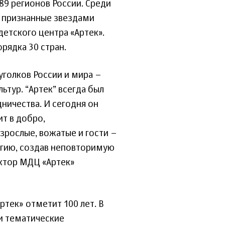
89 регионов России. Среди
, признанные звездами
етского центра «Артек».
рядка 30 стран.
уголков России и мира –
ьтур. “Артек” всегда был
ничества. И сегодня он
ит в добро,
зрослые, вожатые и гости –
ргию, создав неповторимую
ектор МДЦ «Артек»
тек» отметит 100 лет. В
и тематические