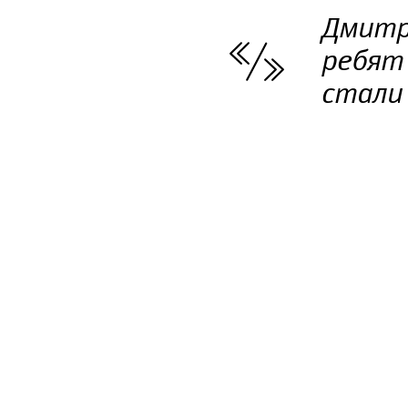
Дмитри
ребят 
стали