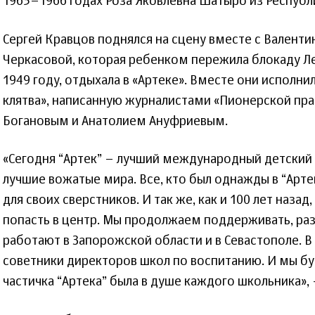
1965–1966 годах Роза Яковлевна Шатыро из Республи
Сергей Кравцов поднялся на сцену вместе с Валент
Черкасовой, которая ребенком пережила блокаду Лен
1949 году, отдыхала в «Артеке». Вместе они исполни
клятва», написанную журналистами «Пионерской п
Богановым и Анатолием Ануфриевым.
«Сегодня “Артек” – лучший международный детский 
лучшие вожатые мира. Все, кто был однажды в “Арте
для своих сверстников. И так же, как и 100 лет назад
попасть в центр. Мы продолжаем поддерживать, разв
работают в Запорожской области и в Севастополе. В
советники директоров школ по воспитанию. И мы бу
частичка “Артека” была в душе каждого школьника»,