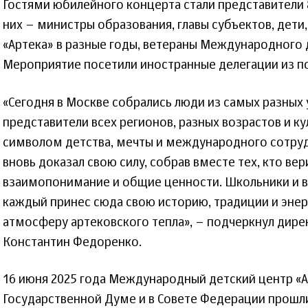
Гостями юбилейного концерта стали представители 
них – министры образования, главы субъектов, дети
«Артека» в разные годы, ветераны Международного д
Мероприятие посетили иностранные делегации из по
«Сегодня в Москве собрались люди из самых разных 
представители всех регионов, разных возрастов и кул
символом детства, мечты и международного сотруд
вновь доказал свою силу, собрав вместе тех, кто вер
взаимопонимание и общие ценности. Школьники и в
каждый принес сюда свою историю, традиции и эне
атмосферу артековского тепла», – подчеркнул дир
Константин Федоренко.
16 июня 2025 года Международный детский центр «Ар
Государственной Думе и в Совете Федерации прошл