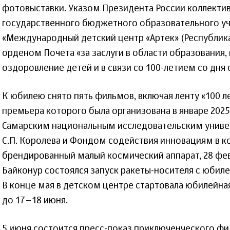
фотовыставки. Указом Президента России коллекти
государственного бюджетного образовательного у
«Международный детский центр «Артек» (Республик
орденом Почета «за заслуги в области образования, 
оздоровление детей и в связи со 100-летием со дня 
К юбилею снято пять фильмов, включая ленту «100 ле
премьера которого была организована в январе 2025
Самарским национальным исследовательским унив
С.П. Королева и Фондом содействия инновациям в 
брендированный малый космический аппарат, 28 фе
Байконур состоялся запуск ракеты-носителя с юбил
В конце мая в детском центре стартовала юбилейна
до 17–18 июня.
5 июня состоится пресс-показ приключенческого фи