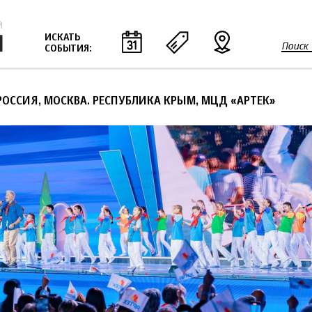
Jump to navigation
ИСКАТЬ
Поиск
СОБЫТИЯ:
Ф
о
р
РОССИЯ, МОСКВА. РЕСПУБЛИКА КРЫМ, МЦД «АРТЕК»
м
а
п
о
и
с
к
а