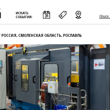
Jump to navigation
ИСКАТЬ
Поиск
СОБЫТИЯ:
Ф
о
р
 РОССИЯ, СМОЛЕНСКАЯ ОБЛАСТЬ, РОСЛАВЛЬ
м
а
п
о
и
с
к
а