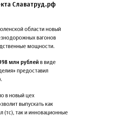
кта Славатруд.рф
моленской области новый
лезнодорожных вагонов
одственные мощности.
398 млн рублей
в виде
делия» предоставил
.
о в новый цех
зволит выпускать как
л (тс), так и инновационные