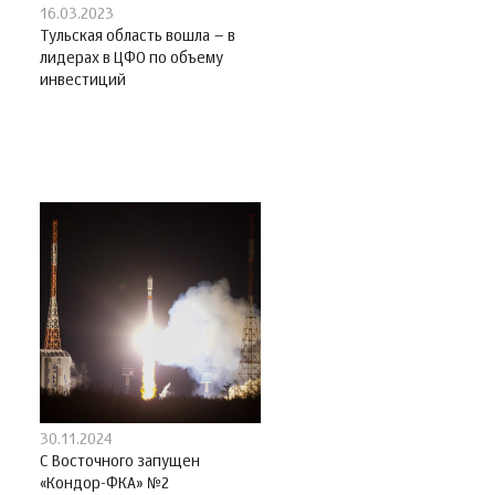
16.03.2023
Тульская область вошла – в
лидерах в ЦФО по объему
инвестиций
30.11.2024
С Восточного запущен
«Кондор-ФКА» №2