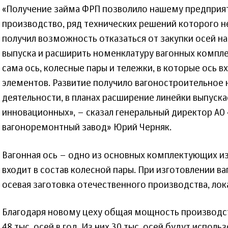
«Получение займа ФРП позволило нашему предприя
производство, ряд технических решений которого н
получил возможность отказаться от закупки осей на
выпуска и расширить номенклатуру вагонных компле
сама ось, колесные пары и тележки, в которые ось в
элементов. Развитие получило вагоностроительное
деятельности, в планах расширение линейки выпуска
инновационных», – сказал генеральный директор АО
вагоноремонтный завод» Юрий Черняк.
Вагонная ось – одно из основных комплектующих из
входит в состав колесной пары. При изготовлении в
осевая заготовка отечественного производства, лок
Благодаря новому цеху общая мощность производст
48 тыс. осей в год. Из них 30 тыс. осей будут испол