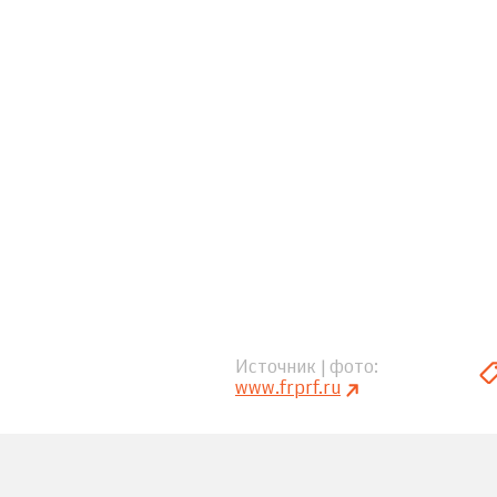
Источник | фото
www.frprf.ru