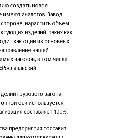
тию создать новое
е имеют аналогов. Завод
 стороне, нарастить объем
ктующих изделий, таких как
ходит как один из основных
 направление нашей
емых вагонов, в том числе
 «Рославльский
делий грузового вагона,
агонной оси используется
ализация составляет 100%.
ва предприятия составит
ьзованы для комплектации