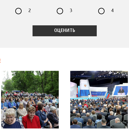
2
3
4
Е