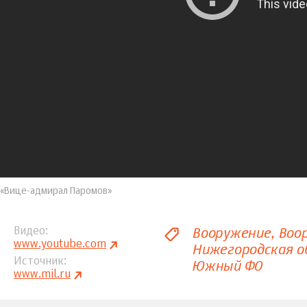
«Вице-адмирал Паромов»
Вооружение
Воо
Видео
www.youtube.com
Нижегородская о
Источник
Южный ФО
www.mil.ru