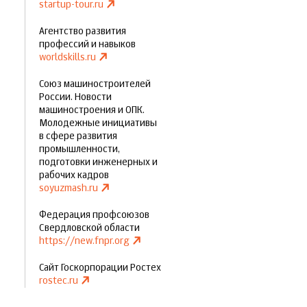
startup-tour.ru
Агентство развития
профессий и навыков
worldskills.ru
Союз машиностроителей
России. Новости
машиностроения и ОПК.
Молодежные инициативы
в сфере развития
промышленности,
подготовки инженерных и
рабочих кадров
soyuzmash.ru
Федерация профсоюзов
Свердловской области
https://new.fnpr.org
Сайт Госкорпорации Ростех
rostec.ru