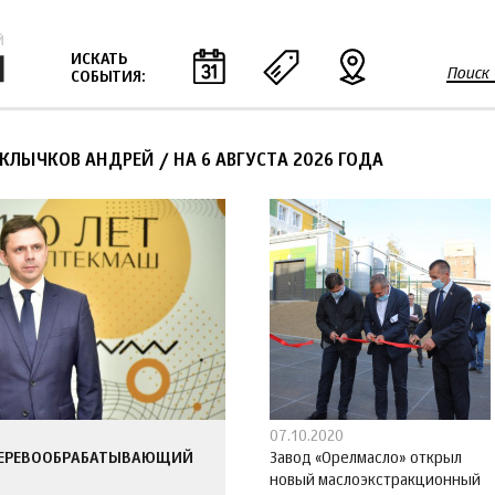
Jump to navigation
ИСКАТЬ
Поиск
СОБЫТИЯ:
Ф
о
р
 КЛЫЧКОВ АНДРЕЙ
/
НА 6 АВГУСТА 2026 ГОДА
м
а
п
о
и
с
к
а
07.10.2020
ДЕРЕВООБРАБАТЫВАЮЩИЙ
Завод «Орелмасло» открыл
новый маслоэкстракционный