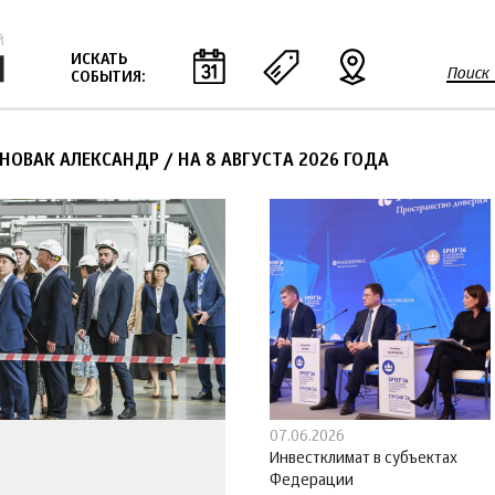
Jump to navigation
ИСКАТЬ
Поиск
СОБЫТИЯ:
Ф
о
р
 НОВАК АЛЕКСАНДР
/
НА 8 АВГУСТА 2026 ГОДА
м
а
п
о
и
с
к
а
07.06.2026
Инвестклимат в субъектах
Федерации