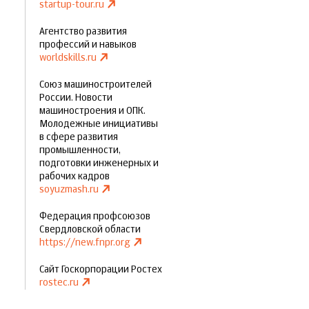
startup-tour.ru
Агентство развития
профессий и навыков
worldskills.ru
Союз машиностроителей
России. Новости
машиностроения и ОПК.
Молодежные инициативы
в сфере развития
промышленности,
подготовки инженерных и
рабочих кадров
soyuzmash.ru
Федерация профсоюзов
Свердловской области
https://new.fnpr.org
Сайт Госкорпорации Ростех
rostec.ru