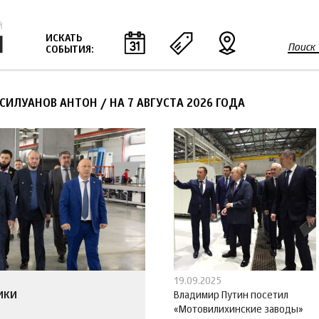
Jump to navigation
ИСКАТЬ
Поиск
СОБЫТИЯ:
Ф
о
р
 СИЛУАНОВ АНТОН
/
НА 7 АВГУСТА 2026 ГОДА
м
а
п
о
и
с
к
а
19.09.2025
ИКИ
Владимир Путин посетил
«Мотовилихинские заводы»