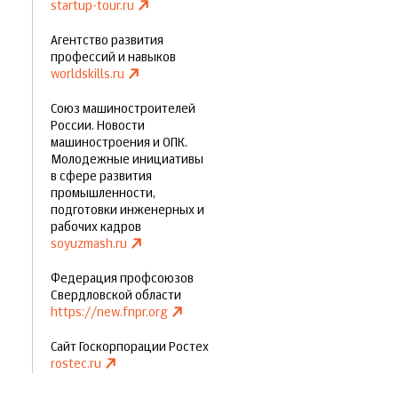
startup-tour.ru
Агентство развития
профессий и навыков
worldskills.ru
Союз машиностроителей
России. Новости
машиностроения и ОПК.
Молодежные инициативы
в сфере развития
промышленности,
подготовки инженерных и
рабочих кадров
soyuzmash.ru
Федерация профсоюзов
Свердловской области
https://new.fnpr.org
Сайт Госкорпорации Ростех
rostec.ru