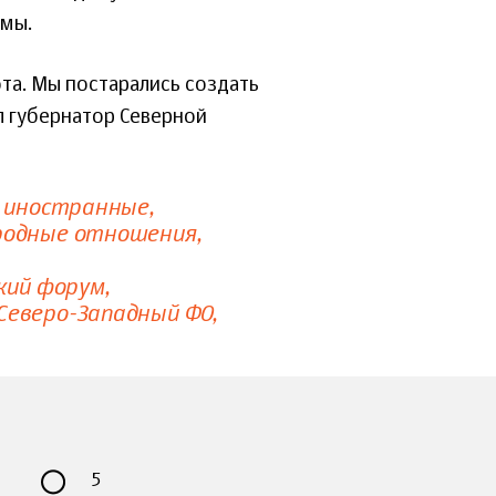
ммы.
ота. Мы постарались создать
л губернатор Северной
 иностранные
одные отношения
кий форум
Северо-Западный ФО
5