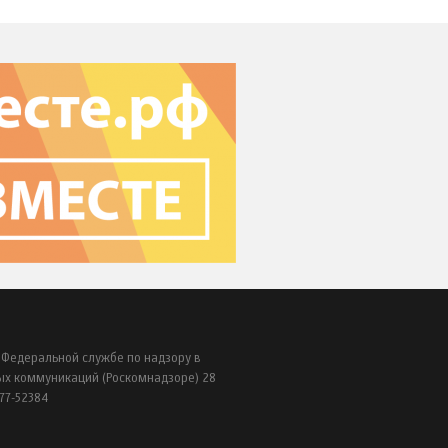
 Федеральной службе по надзору в
ых коммуникаций (Роскомнадзоре) 28
77-52384