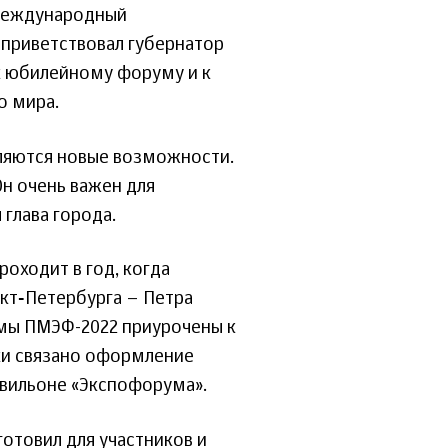
 международный
 приветствовал губернатор
 к юбилейному форуму и к
о мира.
вляются новые возможности.
н очень важен для
 глава города.
оходит в год, когда
нкт‑Петербурга – Петра
мы ПМЭФ-2022 приурочены к
ки связано оформление
авильоне «Экспофорума».
готовил для участников и