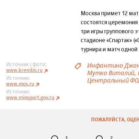
Москва примет 12 мат
состоятся церемония и
три игры группового э
стадионе «Спартак» (
турнира и матч одной
Инфантино Джа
Источник | фото
www.kremlin.ru
Мутко Виталий
Источник
Центральный ФО
www.mos.ru
Источник
www.minsport.gov.ru
ПОЖАЛУЙСТА, ОЦЕН
1
2