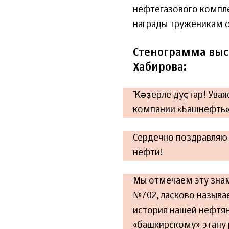
нефтегазового компле
награды труженикам о
Стенограмма выс
Хабирова:
Ҡәҙерле дуҫтар! Ува
компании «Башнефть»
Сердечно поздравляю 
нефти!
Мы отмечаем эту знам
№702, ласково называ
история нашей нефтяно
«башкирскому» этапу 