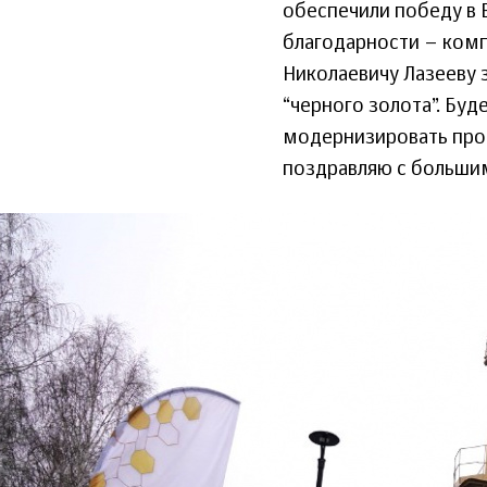
обеспечили победу в 
благодарности – комп
Николаевичу Лазееву з
“черного золота”. Бу
модернизировать прои
поздравляю с больши
11_noyabrya_2022-
glavarb.ru_90_vyshka.jpg