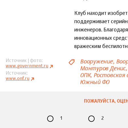
Клуб находит изобрета
поддерживает серийн
инженеров. Благодаря
инновационных средс
вражеским беспилотн
Вооружение
Воо
Источник | фото
www.government.ru
Мантуров Денис
Источник
ОПК
Ростовская 
www.onf.ru
Южный ФО
ПОЖАЛУЙСТА, ОЦЕН
1
2