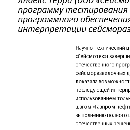
Яндекс Терра (ООО «Сейсм
программу тестирования 
программного обеспечения
интерпретации сейсмораз
Научно-технический ц
«Сейсмотек») заверш
отечественного прог
сейсморазведочных да
доказала возможност
последующей интерпре
использованием толь
шагом «Газпром нефт
выполнению полного ц
отечественных решен