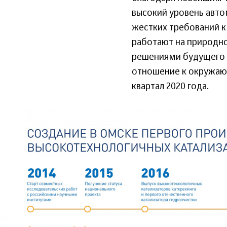
высокий уровень авт
жестких требований к
работают на природно
решениями будущего 
отношение к окружающ
квартал 2020 года.
22_aprelya_2020-
gazprom-
neft.ru_.jpg