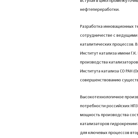
вступая в цикл промежуточн
нефтепереработки.
Разработка инновационных т
сотрудничестве с ведущими 
каталитических процессов. В
Институт катализа имени Г.К
производства катализаторов
Института катализа СО РАН (
совершенствованию существу
Высокотехнологичное произв
потребности российских НПЗ 
мощность производства состав
катализаторов гидрокрекинга
для ключевых процессов вто