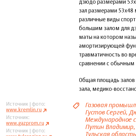
дзюдо размерами 53х4
зал размерами 53х48
различные виды спорт
большим залом для дз
маты на котором назы
амортизирующей функ
травматичность во вр
сравнении с обычным
Общая площадь залов с
зала, медико-восстан
Газовая промыш
Источник | фото
www.kremlin.ru
Густов Сергей
Дю
Источник
Международное 
www.gazprom.ru
Путин Владимир
Источник | фото
Тульская область