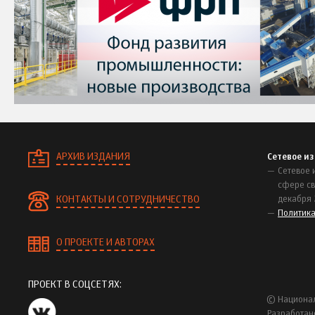
АРХИВ ИЗДАНИЯ
Сетевое и
Сетевое 
сфере св
КОНТАКТЫ И СОТРУДНИЧЕСТВО
декабря 
Политик
О ПРОЕКТЕ И АВТОРАХ
ПРОЕКТ В СОЦСЕТЯХ:
© Национал
Разработан