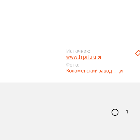
Источник
www.frprf.ru
Фото
Коломенский завод порошковой металлургии
1