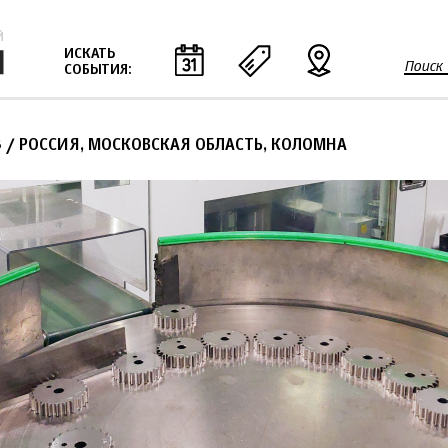
Jump to navigation
ИСКАТЬ
Поиск
СОБЫТИЯ:
Ф
о
р
3
/ РОССИЯ, МОСКОВСКАЯ ОБЛАСТЬ, КОЛОМНА
м
а
п
о
и
с
к
а