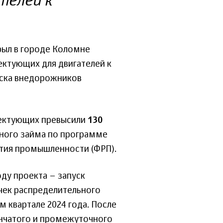
телей к
рыл в городе Коломне
ктующих для двигателей к
уска внедорожников
лектующих превысили
130
тного займа по программе
тия промышленности (ФРП).
ду проекта – запуск
чек распределительного
м квартале 2024 года. После
енчатого и промежуточного