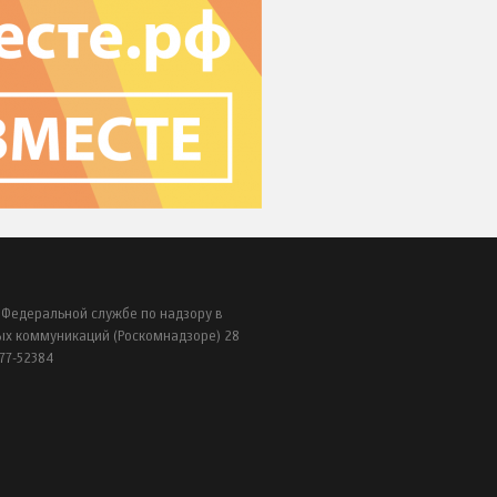
 Федеральной службе по надзору в
ых коммуникаций (Роскомнадзоре) 28
77-52384