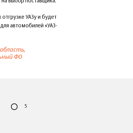
 на выбор поставщика.
 отгрузке УАЗу и будет
 для автомобилей «УАЗ-
 область
ьный ФО
5