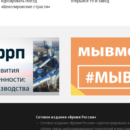
курсировать поезд
открылся 19-й завод
«Шекспировские страсти»
Сетевое издание «Время России»
Сетевое издание «Время России» зарегистрировано в
сфере связи, информационных технологий и массов