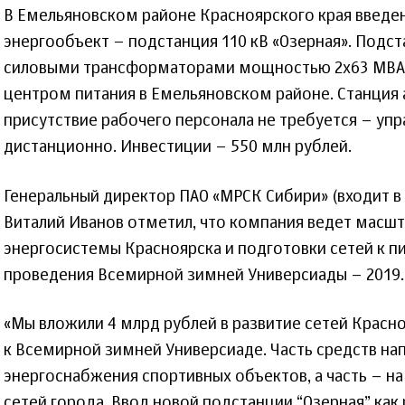
В Емельяновском районе Красноярского края введен
энергообъект – подстанция 110 кВ «Озерная». Подс
силовыми трансформаторами мощностью 2х63 МВА,
центром питания в Емельяновском районе. Станция
присутствие рабочего персонала не требуется – упр
дистанционно. Инвестиции – 550 млн рублей.
Генеральный директор ПАО «МРСК Сибири» (входит в 
Виталий Иванов отметил, что компания ведет масшт
энергосистемы Красноярска и подготовки сетей к п
проведения Всемирной зимней Универсиады – 2019.
«Мы вложили 4 млрд рублей в развитие сетей Красн
к Всемирной зимней Универсиаде. Часть средств на
энергоснабжения спортивных объектов, а часть – 
сетей города. Ввод новой подстанции “Озерная” как