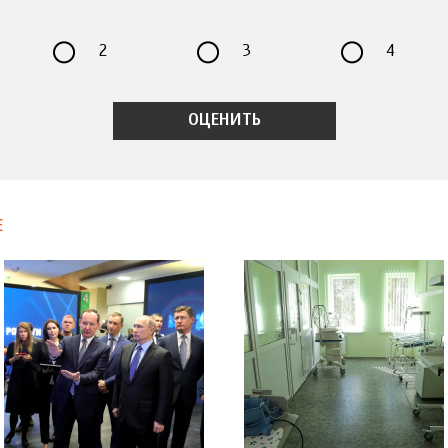
2
3
4
Е