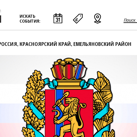
Jump to navigation
ИСКАТЬ
Поиск
СОБЫТИЯ:
Ф
о
р
РОССИЯ, КРАСНОЯРСКИЙ КРАЙ, ЕМЕЛЬЯНОВСКИЙ РАЙОН
м
а
п
о
и
с
к
а