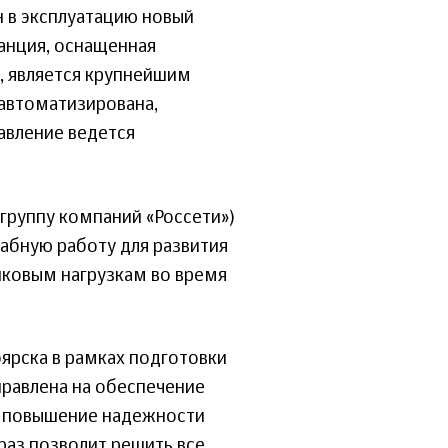
 в эксплуатацию новый
танция, оснащенная
 является крупнейшим
 автоматизирована,
авление ведется
группу компаний «Россети»)
абную работу для развития
иковым нагрузкам во время
оярска в рамках подготовки
правлена на обеспечение
на повышение надежности
 раз позволит решить все