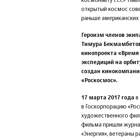
космонавту СССР Павл
открытый космос сове
раньше американских 
Героизм членов экип
Тимура Бекмамбетов
кинопроекта «Время 
экспедиций на орбит
создан кинокомпани
«Роскосмос».
17 марта 2017 года
в
в Госкорпорацию «Рос
художественного филь
фильма пришли журна
«Энергия», ветераны 