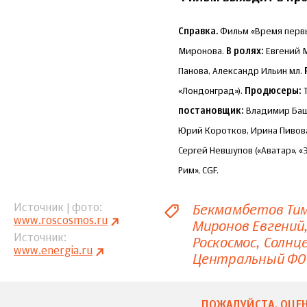
Справка.
Фильм «Время первы
Миронова.
В ролях:
Евгений М
Панова, Александр Ильин мл.
«Лондонград»).
Продюсеры:
Т
постановщик:
Владимир Башт
Юрий Коротков, Ирина Пивова
Сергей Невшупов («Аватар», «
Рим», CGF.
Бекмамбетов Ти
Источник | фото
www.roscosmos.ru
Миронов Евгений
Источник
Роскосмос
Солнц
www.energia.ru
Центральный ФО
ПОЖАЛУЙСТА, ОЦЕН