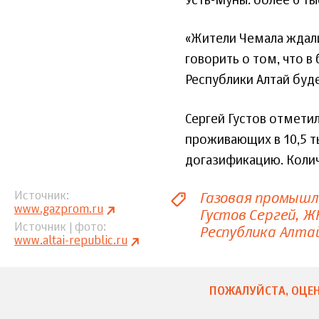
Усть-Муны: более 6 ты
«Жители Чемала ждали
говорить о том, что 
Республики Алтай буде
Сергей Густов отмети
проживающих в 10,5 т
догазификацию. Колич
Газовая промыш
Источник
www.gazprom.ru
Густов Сергей
Ж
Источник | фото
Республика Алта
www.altai-republic.ru
ПОЖАЛУЙСТА, ОЦЕН