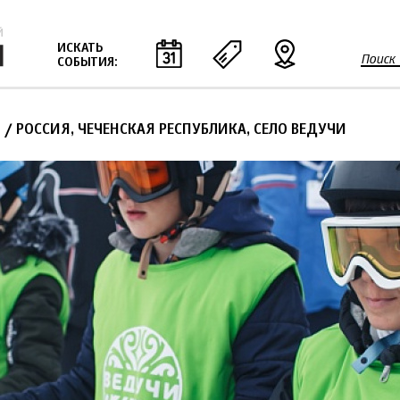
Jump to navigation
ИСКАТЬ
Поиск
СОБЫТИЯ:
Ф
о
р
8
/ РОССИЯ, ЧЕЧЕНСКАЯ РЕСПУБЛИКА, СЕЛО ВЕДУЧИ
м
а
п
о
и
с
к
а