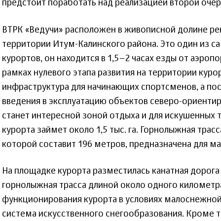
предстоит поработать над реализацией второй очер
ВТРК «Ведучи» расположен в живописной долине рек
территории Итум-Калинского района. Это один из с
курортов, он находится в 1,5–2 часах езды от аэропо
рамках нулевого этапа развития на территории кур
инфраструктура для начинающих спортсменов, а пос
введения в эксплуатацию объектов северо-ориентир
станет интересной зоной отдыха и для искушенных 
курорта займет около 1,5 тыс. га. Горнолыжная трасс
которой составит 196 метров, предназначена для ма
На площадке курорта разместилась канатная дорога
горнолыжная трасса длиной около одного километр
функционирования курорта в условиях малоснежно
система искусственного снегообразования. Кроме т