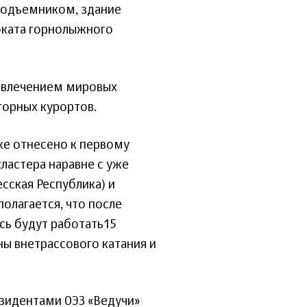
подъемником, здание
оката горнолыжного
ривлечением мировых
горных курортов.
ке отнесено к первому
кластера наравне с уже
сская Республика) и
полагается, что после
сь будут работать15
ны внетрассового катания и
езидентами ОЭЗ «Ведучи»