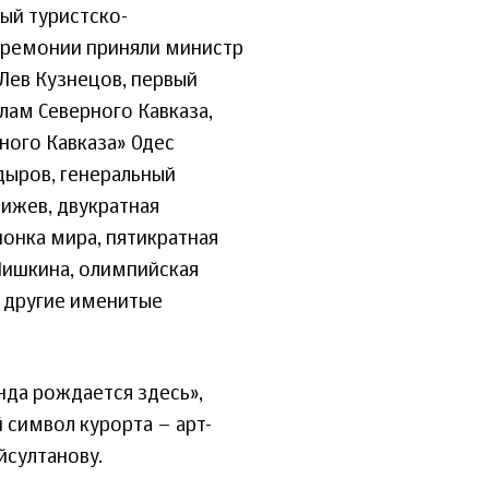
ый туристско-
церемонии приняли министр
Лев Кузнецов, первый
лам Северного Кавказа,
ного Кавказа» Одес
дыров, генеральный
мижев, двукратная
онка мира, пятикратная
Шишкина, олимпийская
, другие именитые
нда рождается здесь»,
 символ курорта – арт-
йсултанову.