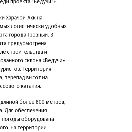
еди проекта “Ведучи”».
и Харачой-Ахк на
амых логистически удобных
рта города Грозный. В
орта предусмотрена
ле строительства и
ованного склона «Ведучи»
туристов. Территория
а, перепад высот на
ссового катания.
 длиной более 800 метров,
а. Для обеспечения
й погоды оборудована
ого, на территории