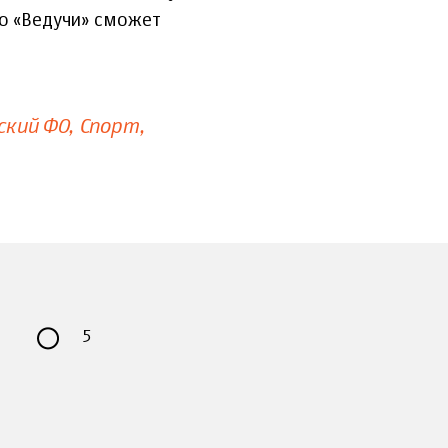
но «Ведучи» сможет
ский ФО
Спорт
5