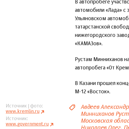
В автопробеге участв
автомобили «Лада» с з
Ульяновском автомоби
татарстанской свободн
нижегородского завод
«КАМАЗов».
Рустам Минниханов на
автопробега «От Крем
В Казани прошел конц
М-12 «Восток».
Авдеев Александр
Источник | фото
www.kremlin.ru
Минниханов Рус
Источник
Московская обла
www.government.ru
Николаев Олег
П