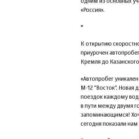
одним из основных у
«Россия».
*
К открытию скоростно
приурочен автопробег
Кремля до Казанского
«Автопробег уникален 
М-12 “Восток”. Новая
поездок каждому води
в пути между двумя г
запоминающимся! Хочу
сегодня показали нам 