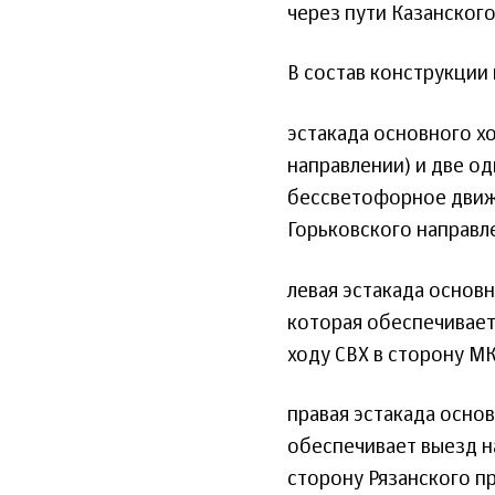
через пути Казанског
В состав конструкции 
эстакада основного х
направлении) и две о
бессветофорное движ
Горьковского направл
левая эстакада основн
которая обеспечивает
ходу СВХ в сторону М
правая эстакада основ
обеспечивает выезд н
сторону Рязанского п