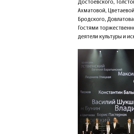
Достоевского, Толстого
Ахматовой, Цветаевой
Бродского, Довлатова
Гостями торжественно
деятели культуры и ис
28_yanvarya_
www.mkrf_.ru_