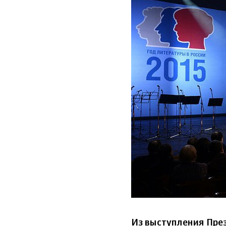
28_yanvarya_
www.kremlin.r
Из выступления През