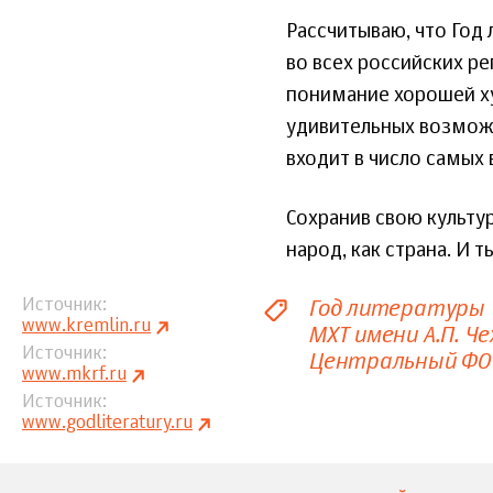
Рассчитываю, что Год 
во всех российских р
понимание хорошей ху
удивительных возможн
входит в число самых
Сохранив свою культур
народ, как страна. И 
Год литературы 
Источник
www.kremlin.ru
МХТ имени А.П. Че
Источник
Центральный ФО
www.mkrf.ru
Источник
www.godliteratury.ru