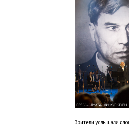
28_yanvarya_
www.mkrf_.ru_
Зрители услышали сло