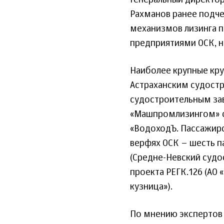
Генеральный директо
Рахманов ранее подч
механизмов лизинга п
предприятиями ОСК, н
Наиболее крупные кру
Астраханским судост
судостроительным зав
«Машпромлизингом» се
«ВодоходЪ. Пассажирс
верфях ОСК – шесть п
(Средне-Невский судо
проекта РЕГК.126 (АО 
кузница»).
По мнению экспертов 