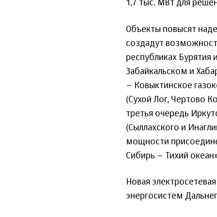
1,7 тыс. МВт для реш
Объекты повысят над
создадут возможности
республиках Бурятия и
Забайкальском и Хаба
– Ковыктинское газо
(Сухой Лог, Чертово К
третья очередь Иркут
(Сыллахского и Инагли
мощности присоедине
Сибирь – Тихий океан»
Новая электросетевая
энергосистем Дальнег