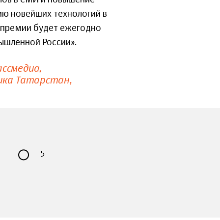
лов в СМИ и повышение
ию новейших технологий в
 премии будет ежегодно
ышленной России».
ссмедиа
ика Татарстан
5