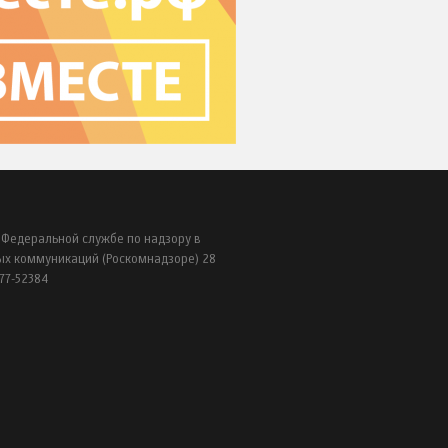
 Федеральной службе по надзору в
ых коммуникаций (Роскомнадзоре) 28
77-52384