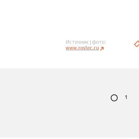
Источник | фото
www.rostec.ru
1