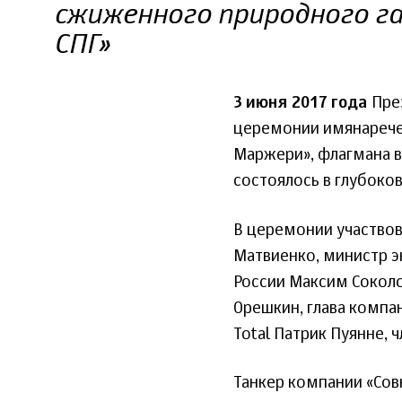
сжиженного природного га
СПГ»
3 июня 2017 года
През
церемонии имянаречен
Маржери», флагмана в
состоялось в глубоко
В церемонии участвов
Матвиенко, министр э
России Максим Соколо
Орешкин, глава компа
Total Патрик Пуянне,
Танкер компании «Сов