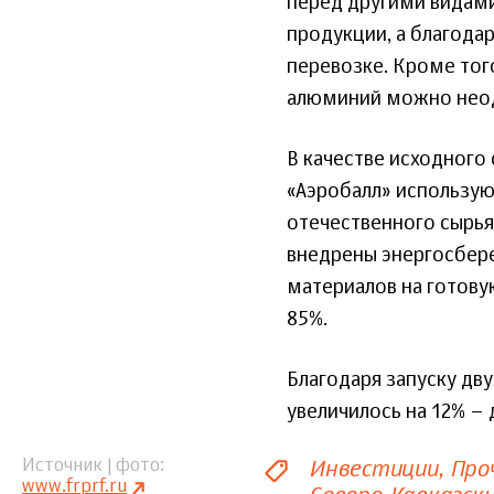
перед другими видами
продукции, а благода
перевозке. Кроме тог
алюминий можно неод
В качестве исходного
«Аэробалл» использую
отечественного сырья
внедрены энергосбер
материалов на готову
85%.
Благодаря запуску дв
увеличилось на 12% – 
Инвестиции
Про
Источник | фото
www.frprf.ru