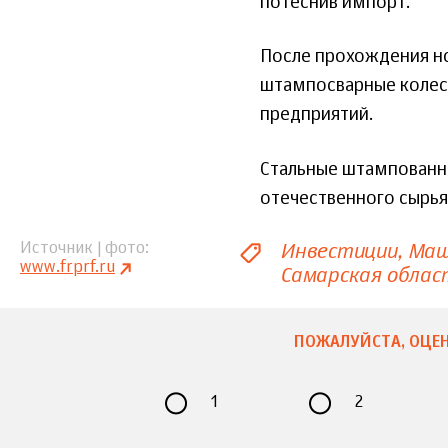
потеснив импорт.
После прохождения н
штампосварные колес
предприятий.
Стальные штампованн
отечественного сырья
Инвестиции
Маш
Источник | фото
www.frprf.ru
Самарская облас
ПОЖАЛУЙСТА, ОЦЕН
1
2