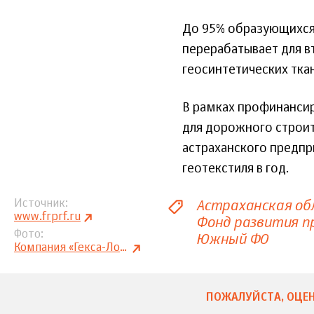
До 95% образующихся
перерабатывает для в
геосинтетических тка
В рамках профинансир
для дорожного строит
астраханского предприя
геотекстиля в год.
Астраханская об
Источник
www.frprf.ru
Фонд развития 
Фото
Южный ФО
Компания «Гекса-Лотос»
ПОЖАЛУЙСТА, ОЦЕН