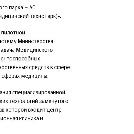
го парка – АО
дицинский технопарк)».
 пилотной
истему Министерства
задача Медицинского
рентоспособных
арственных средств в сфере
х сферах медицины.
ания специализированной
ких технологий замкнутого
ав которой входит центр
ионная клиника и