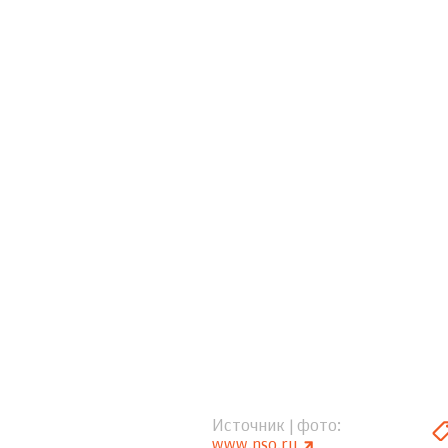
Источник | фото
www.nso.ru