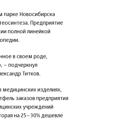
 парке Новосибирска
теосинтеза. Предприятие
ии полной линейкой
топедии.
нное в своем роде,
, – подчеркнул
ександр Титков.
в медицинских изделиях,
фель заказов предприятия
дицинских учреждений
торая на 25–30% дешевле