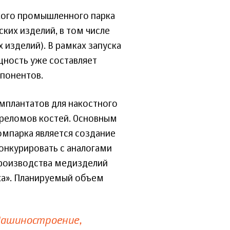
кого промышленного парка
ких изделий, в том числе
 изделий). В рамках запуска
щность уже составляет
мпонентов.
мплантатов для накостного
ереломов костей. Основным
мпарка является создание
онкурировать с аналогами
производства медизделий
ка». Планируемый объем
ашиностроение