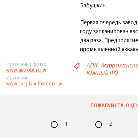
Бабушкин.
Первая очередь завода
году запланирован вв
два раза. Предприяти
промышленной аквакул
АПК
Астраханска
Источник | фото
www.astrobl.ru
Южный ФО
Источник
www.caspiancluster.ru
ПОЖАЛУЙСТА, ОЦЕН
1
2