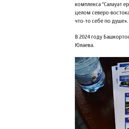
комплекса “Салауат ер
целом северо-востока
что-то себе по душе».
В 2024 году Башкорто
Юлаева.
16_iyunya_20
glavarb.ru_1.j