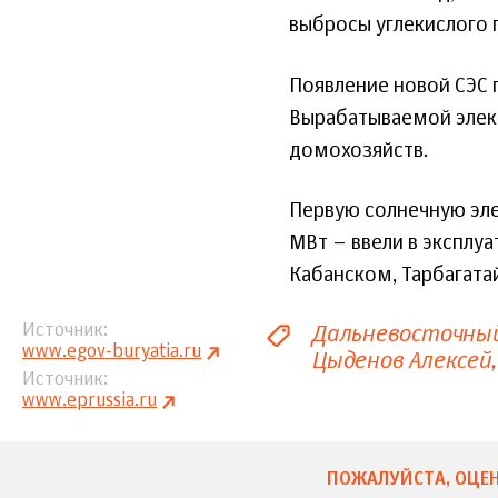
выбросы углекислого га
Появление новой СЭС 
Вырабатываемой элект
домохозяйств.
Первую солнечную эл
МВт – ввели в эксплуа
Кабанском, Тарбагата
Дальневосточны
Источник
www.egov-buryatia.ru
Цыденов Алексей
Источник
www.eprussia.ru
ПОЖАЛУЙСТА, ОЦЕН