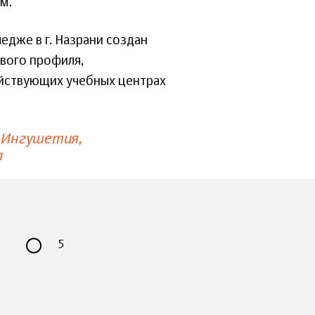
ум.
дже в г. Назрани создан
вого профиля,
йствующих учебных центрах
 Ингушетия
а
5