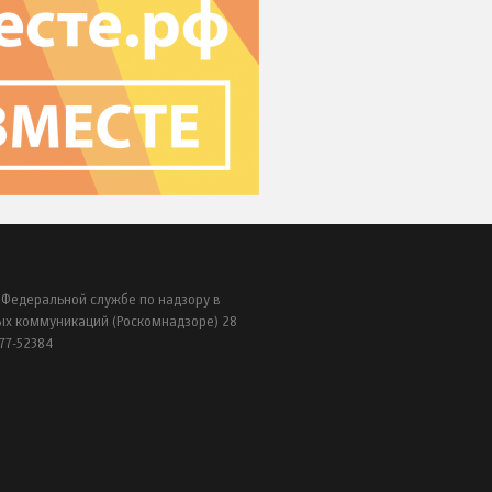
 Федеральной службе по надзору в
ых коммуникаций (Роскомнадзоре) 28
77-52384