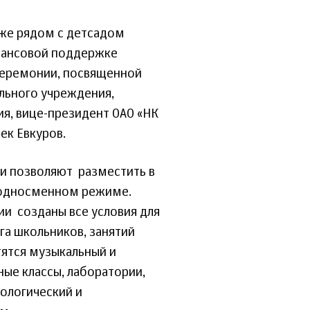
нже рядом с детсадом
инансовой поддержке
церемонии, посвященной
льного учреждения,
ия, вице-президент ОАО «НК
ек Евкуров.
ди позволяют разместить в
в односменном режиме.
ии созданы все условия для
га школьников, занятий
тятся музыкальный и
ые классы, лаборатории,
тологический и