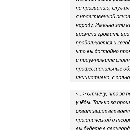
по призванию, служил
а нравственной осново
народу. Именно эти к
времена громить враг
продолжается и сего
что вы достойно про
и приумножите славны
профессиональные об
инициативно, с полно
<...> Отмечу, что за
учёбы. Только за про
охватившие все военн
практический и теор
вы будете в авангард