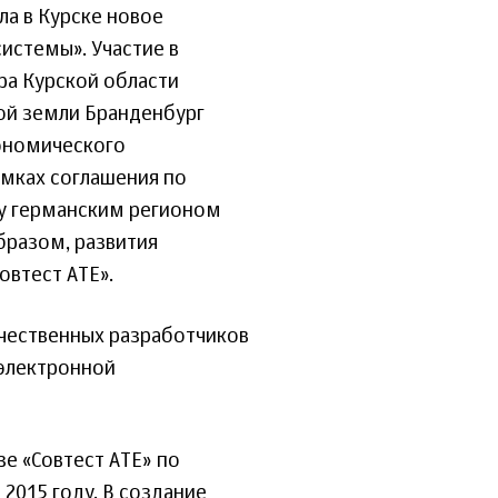
ла в Курске новое
истемы». Участие в
ра Курской области
ной земли Бранденбург
кономического
амках соглашения по
у германским регионом
бразом, развития
овтест АТЕ».
ечественных разработчиков
оэлектронной
е «Совтест АТЕ» по
2015 году. В создание