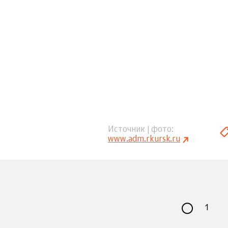
Источник | фото
www.adm.rkursk.ru
1