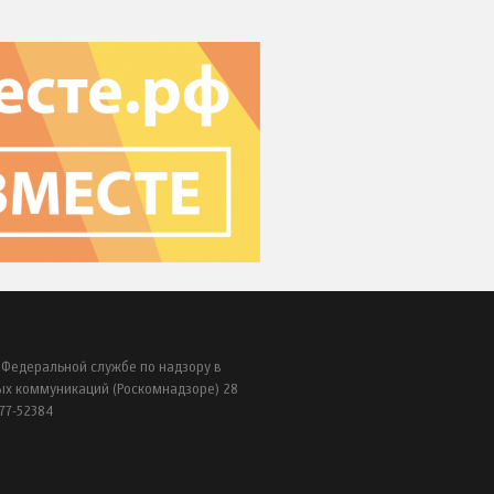
 Федеральной службе по надзору в
ых коммуникаций (Роскомнадзоре) 28
77-52384