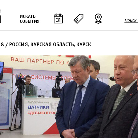
Jump to navigation
ИСКАТЬ
Поиск
СОБЫТИЯ:
Ф
о
р
18
/ РОССИЯ, КУРСКАЯ ОБЛАСТЬ, КУРСК
м
а
п
о
и
с
к
а