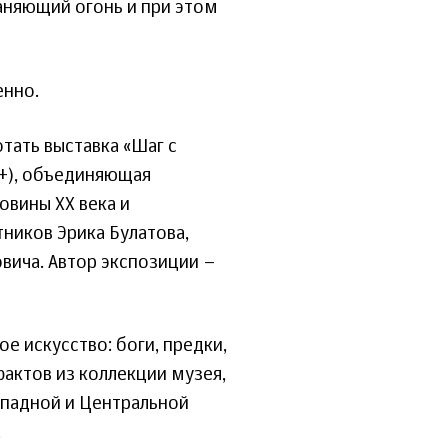
аняющий огонь и при этом
енно.
тать выставка «Шаг с
0+), объединяющая
овины XX века и
ников Эрика Булатова,
вича. Автор экспозиции –
е искусство: боги, предки,
фактов из коллекции музея,
ападной и Центральной
.