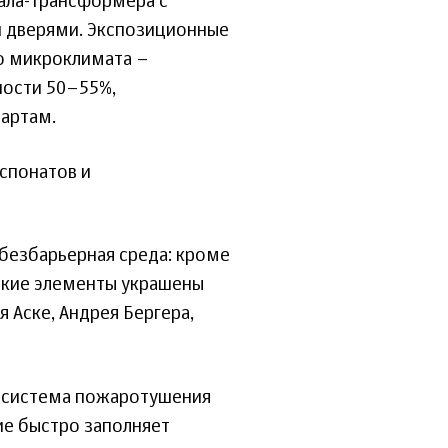
зала-трансформера с
 дверями. Экспозиционные
о микроклимата –
ности 50–55%,
артам.
спонатов и
безбарьерная среда: кроме
еские элементы украшены
 Аске, Андрея Бергера,
а система пожаротушения
е быстро заполняет