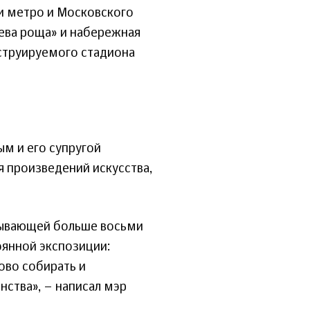
и метро и Московского
ева роща» и набережная
нструируемого стадиона
м и его супругой
я произведений искусства,
итывающей больше восьми
оянной экспозиции:
ово собирать и
ства», – написал мэр