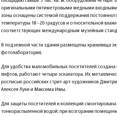
площадью свыше 5 тыс. кв. м. Оборудованы четыре 
оригинальными пятиметровыми медными входными
зоны оснащены системой поддержания постоянног
температуры 18–20 градусов и относительной влаж
соответствующих международным музейным станд
В подземной части здания размещены хранилища эк
фотолаборатория.
Для удобства маломобильных посетителей создана 
лифтов, работают четыре эскалатора. Их металлич
росписью российских стрит-арт-художников Дмитрия
Алексея Луки и Максима Имы.
Для защиты посетителей и коллекций смонтирован
тонкораспыленной водой: при возгорании помещени