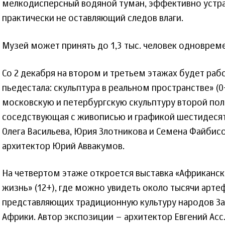
мелкодисперсный водяной туман, эффективно устр
практически не оставляющий следов влаги.
Музей может принять до 1,3 тыс. человек одноврем
Со 2 декабря на втором и третьем этажах будет рабо
пьедестала: скульптура в реальном пространстве» (
московскую и петербургскую скульптуру второй пол
соседствующая с живописью и графикой шестидесят
Олега Васильева, Юрия Злотникова и Семена Файбисо
архитектор Юрий Аввакумов.
На четвертом этаже откроется выставка «Африканско
жизнь» (12+), где можно увидеть около тысячи арте
представляющих традиционную культуру народов З
Африки. Автор экспозиции – архитектор Евгений Асс