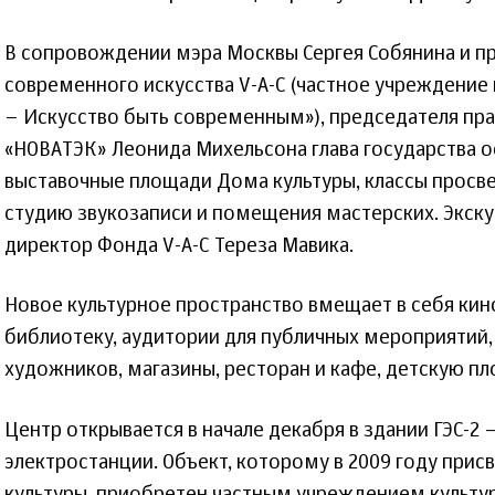
В сопровождении мэра Москвы Сергея Собянина и п
современного искусства V-А-С (частное учреждение
– Искусство быть современным»), председателя пр
«НОВАТЭК» Леонида Михельсона глава государства ос
выставочные площади Дома культуры, классы просв
студию звукозаписи и помещения мастерских. Экск
директор Фонда V-А-С Тереза Мавика.
Новое культурное пространство вмещает в себя кино
библиотеку, аудитории для публичных мероприятий,
художников, магазины, ресторан и кафе, детскую пл
Центр открывается в начале декабря в здании ГЭС-2
электростанции. Объект, которому в 2009 году прис