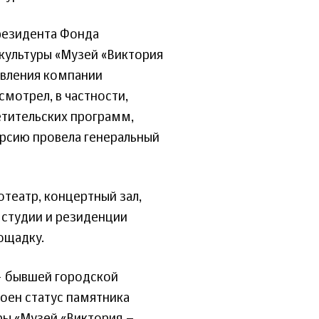
резидента Фонда
 культуры «Музей «Виктория
авления компании
мотрел, в частности,
етительских программ,
урсию провела генеральный
театр, концертный зал,
 студии и резиденции
ощадку.
 – бывшей городской
воен статус памятника