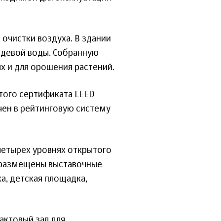
 очистки воздуха. В здании
ждевой воды. Собранную
х и для орошения растений.
отого сертификата LEED
ючен в рейтинговую систему
четырех уровнях открытого
 размещены выставочные
а, детская площадка,
актовый зал для