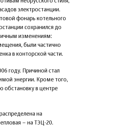
мотивам неорусского стиля,
асадов электростанции.
етовой фонарь котельного
останции сохранился до
стичным изменениям:
мещения, были частично
нка в конторской части.
006 году. Причиной стал
мой энергии. Кроме того,
ю обстановку в центре
ераспределена на
епловая – на ТЭЦ-20.