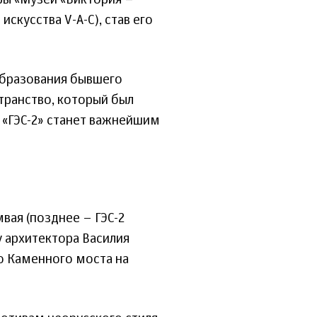
ры «Музей «Виктория –
кусства V-А-С), став его
образования бывшего
транство, который был
 «ГЭС-2» станет важнейшим
вая (позднее – ГЭС-2
у архитектора Василия
о Каменного моста на