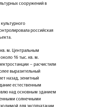
ультурных сооружений в
 культурного
контролировала российская
ъекта.
 кв. м. Центральным
коло 16 тыс. кв. м.
лектростанции – расчистили
более выразительный
лет назад, зенитный
здание естественным
ровлю над основным зданием
роенными солнечными
бходимой для эксплуатации