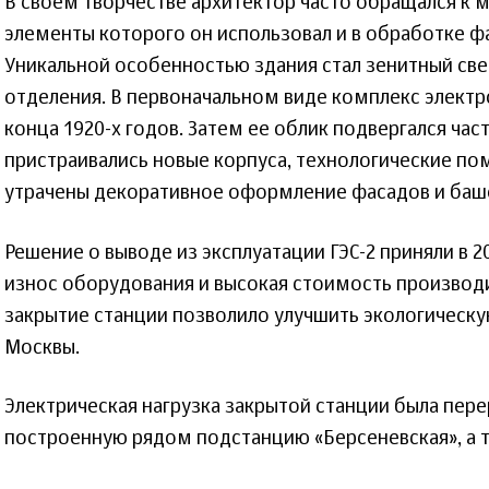
В своем творчестве архитектор часто обращался к 
элементы которого он использовал и в обработке ф
Уникальной особенностью здания стал зенитный св
отделения. В первоначальном виде комплекс электр
конца 1920-х годов. Затем ее облик подвергался ча
пристраивались новые корпуса, технологические по
утрачены декоративное оформление фасадов и баше
Решение о выводе из эксплуатации ГЭС-2 приняли в 2
износ оборудования и высокая стоимость производи
закрытие станции позволило улучшить экологическу
Москвы.
Электрическая нагрузка закрытой станции была пер
построенную рядом подстанцию «Берсеневская», а т