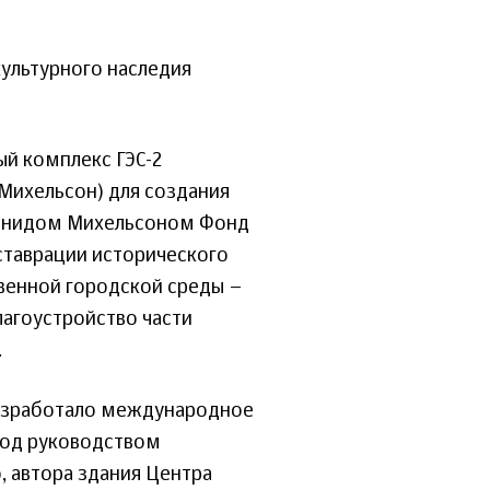
культурного наследия
й комплекс ГЭС-2
 Михельсон) для создания
Леонидом Михельсоном Фонд
ставрации исторического
твенной городской среды –
агоустройство части
.
разработало международное
 под руководством
, автора здания Центра