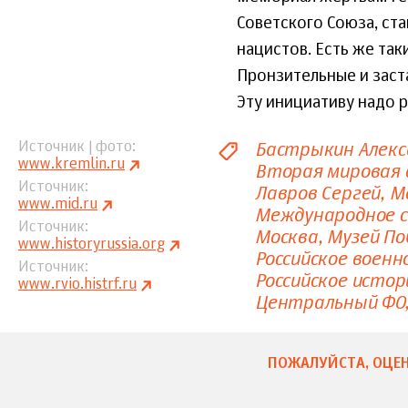
Советского Союза, ст
нацистов. Есть же так
Пронзительные и заст
Эту инициативу надо 
Бастрыкин Алекс
Источник | фото
www.kremlin.ru
Вторая мировая 
Источник
Лавров Сергей
М
www.mid.ru
Международное 
Источник
Москва
Музей По
www.historyrussia.org
Российское воен
Источник
Российское исто
www.rvio.histrf.ru
Центральный ФО
ПОЖАЛУЙСТА, ОЦЕН