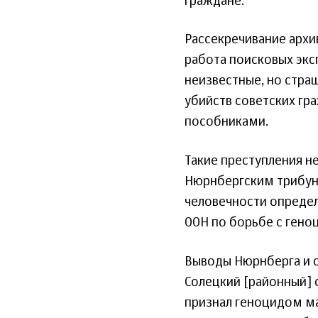
граждане.
Рассекречивание архи
работа поисковых экс
неизвестные, но стр
убийств советских гр
пособниками.
Такие преступления н
Нюрнбергским трибун
человечности определ
ООН по борьбе с геноц
Выводы Нюрнберга и с
Солецкий [районный] 
признал геноцидом ма