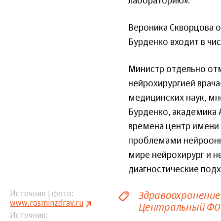
лабораторию».
Вероника Скворцова о
Бурденко входит в чи
Министр отдельно отм
нейрохирургией врача
медицинских наук, мн
Бурденко, академика 
времена центр имени
проблемами нейроонко
мире нейрохирург и н
диагностические под
Здравоохранение
Источник | фото
www.rosminzdrav.ru
Центральный ФО
Источник