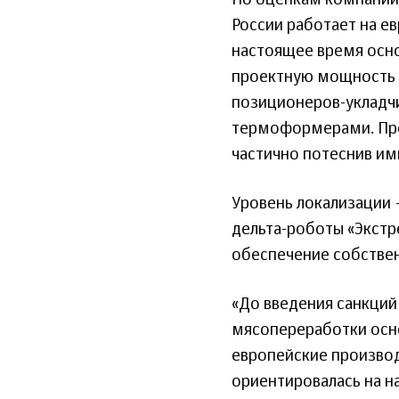
По оценкам компании,
России работает на е
настоящее время осно
проектную мощность 
позиционеров-укладч
термоформерами. Пред
частично потеснив им
Уровень локализации
дельта-роботы «Экст
обеспечение собствен
«До введения санкций
мясопереработки осн
европейские производ
ориентировалась на н