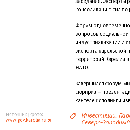
заседание. Эксперты р
консолидацию сил по 
Форум одновременно 
вопросов социальной
индустриализации и и
экспорта карельской 
территорий Карелии в
НАТО.
Завершился форум мит
сюрприз – презентац
кантеле исполнили из
Инвестиции
Пар
Источник | фото
www.gov.karelia.ru
Северо-Западный